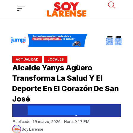
Ir
al
contenido
,
ACTUALIDAD
LOCALES
Alcalde Yanys Agüero
Transforma La Salud Y El
Deporte En El Corazón De San
José
Publicado:
19 marzo, 2026
Hora:
9:17 PM
Soy Larense