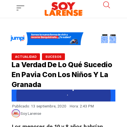
Ir
al
contenido
,
ACTUALIDAD
SUCESOS
La Verdad De Lo Qué Sucedio
En Pavia Con Los Niños Y La
Granada
Publicado:
13 septiembre, 2020
Hora:
2:43 PM
Soy Larense
Los menores de 10 y 8 años habrían