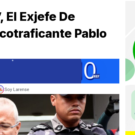
, El Exjefe De
rcotraficante Pablo
Soy Larense