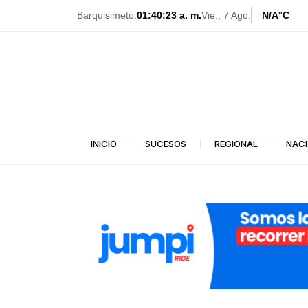
Ir
Barquisimeto:
01:40:25 a. m.
Vie., 7 Ago.
N/A
°C
al
contenido
INICIO
SUCESOS
REGIONAL
NAC