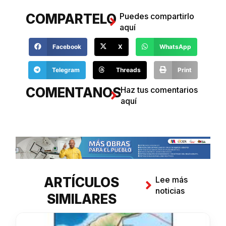
COMPARTELO
Puedes compartirlo
aquí
Facebook
X
WhatsApp
Telegram
Threads
Print
COMENTANOS
Haz tus comentarios
aquí
ARTÍCULOS
Lee más
noticias
SIMILARES