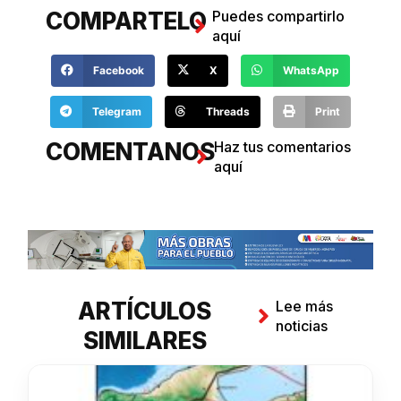
COMPARTELO
Puedes compartirlo
aquí
Facebook
X
WhatsApp
Telegram
Threads
Print
COMENTANOS
Haz tus comentarios
aquí
ARTÍCULOS
Lee más
noticias
SIMILARES