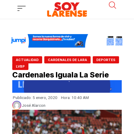
Ir
al
contenido
,
,
,
ACTUALIDAD
CARDENALES DE LARA
DEPORTES
LVBP
Cardenales Iguala La Serie
Publicado:
5 enero, 2020
Hora:
10:40 AM
José Alarcon