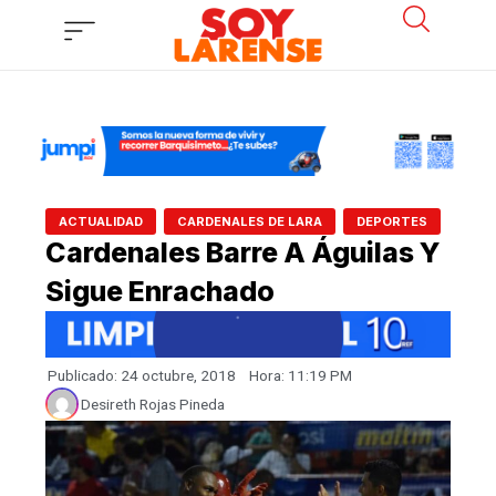
Ir
al
contenido
,
,
ACTUALIDAD
CARDENALES DE LARA
DEPORTES
Cardenales Barre A Águilas Y
Sigue Enrachado
Publicado:
24 octubre, 2018
Hora:
11:19 PM
Desireth Rojas Pineda