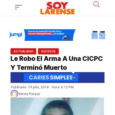
Ir
al
contenido
,
ACTUALIDAD
SUCESOS
Le Robo El Arma A Una CICPC
Y Terminó Muerto
Publicado:
19 julio, 2018
Hora:
6:12 PM
Karina Peraza