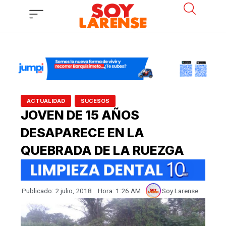
Ir
al
contenido
,
ACTUALIDAD
SUCESOS
JOVEN DE 15 AÑOS
DESAPARECE EN LA
QUEBRADA DE LA RUEZGA
Publicado:
2 julio, 2018
Hora:
1:26 AM
Soy Larense