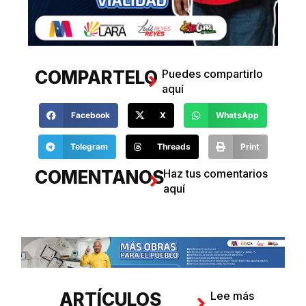
COMPARTELO
Puedes compartirlo
aquí
Facebook
X
WhatsApp
Telegram
Threads
Print
COMENTANOS
Haz tus comentarios
aquí
ARTÍCULOS
Lee más