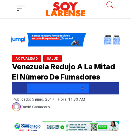
Ir
al
contenido
,
ACTUALIDAD
SALUD
Venezuela Redujo A La Mitad
El Número De Fumadores
Publicado:
5 junio, 2017
Hora:
11:33 AM
David Camacaro