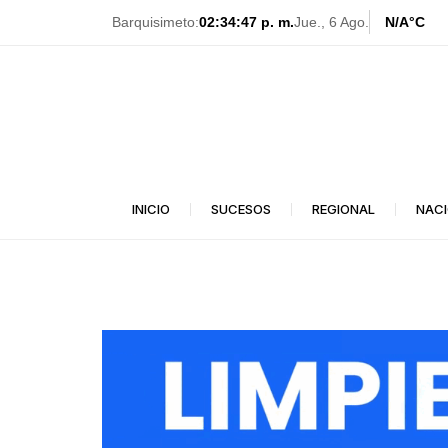
Ir
Barquisimeto:
02:34:48 p. m.
Jue., 6 Ago.
N/A
°C
al
contenido
INICIO
SUCESOS
REGIONAL
NAC