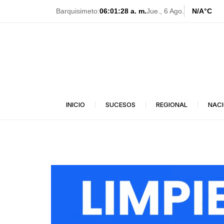
Ir
Barquisimeto:
06:01:29 a. m.
Jue., 6 Ago.
N/A
°C
al
contenido
INICIO
SUCESOS
REGIONAL
NAC