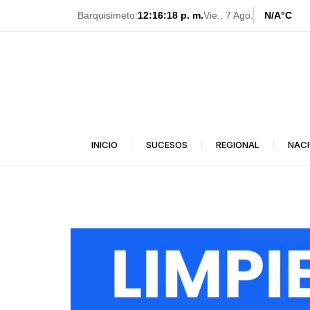
Ir
Barquisimeto:
12:16:19 p. m.
Vie., 7 Ago.
N/A
°C
al
contenido
INICIO
SUCESOS
REGIONAL
NAC