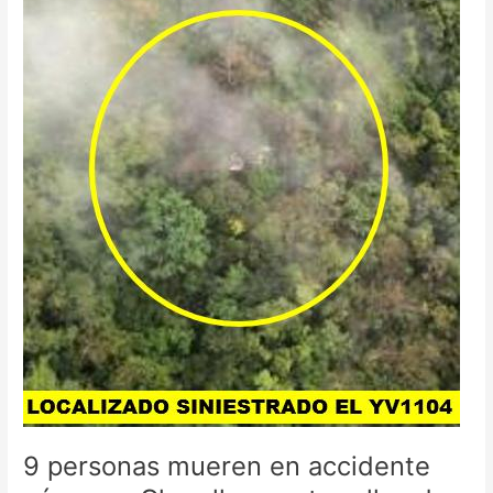
Charallave
entre
ellos
dos
Barquisimetanos
9 personas mueren en accidente