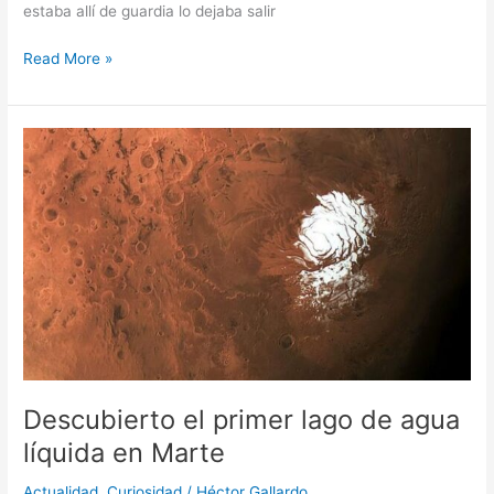
estaba allí de guardia lo dejaba salir
Read More »
Descubierto
el
primer
lago
de
agua
líquida
en
Marte
Descubierto el primer lago de agua
líquida en Marte
Actualidad
,
Curiosidad
/
Héctor Gallardo