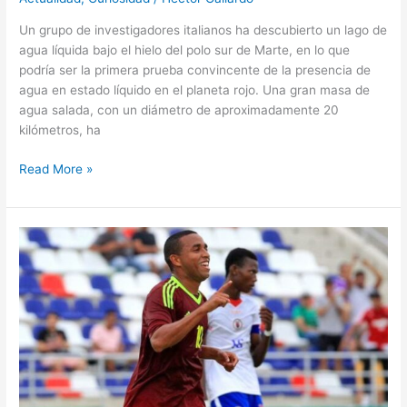
Un grupo de investigadores italianos ha descubierto un lago de
agua líquida bajo el hielo del polo sur de Marte, en lo que
podría ser la primera prueba convincente de la presencia de
agua en estado líquido en el planeta rojo. Una gran masa de
agua salada, con un diámetro de aproximadamente 20
kilómetros, ha
Read More »
Venezuela
se
perfila
como
máxima
candidata
para
colgarse
el