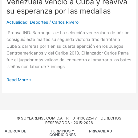
Venezuela venció a Cuba y reaviva
a
Cuba
su esperanza por las medallas
y
reaviva
Actualidad
,
Deportes
/
Carlos Rivero
su
Prensa IND. Barranquilla.- La selección venezolana de béisbol
esperanza
consiguió este martes su segunda victoria tras derrotar a
por
Cuba 2 carreras por 1 en su cuarta aparición en los Juegos
las
Centroamericanos y del Caribe 2018. El lanzador Carlos Parra
medallas
fue el jugador más valioso del encuentro al amarrar a los bates
isleños con labor de 7 innings
Read More »
© SOYLARENSE.COM C.A - RIF J-410622547 - DERECHOS
RESERVADOS - 2015-2026
ACERCA DE
TÉRMINOS Y
PRIVACIDAD
CONDICIONES