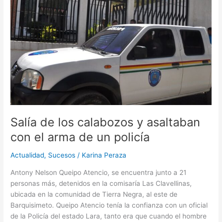
los
calabozos
y
asaltaban
con
el
arma
de
un
policía
Salía de los calabozos y asaltaban
con el arma de un policía
Actualidad
,
Sucesos
/
Karina Peraza
Antony Nelson Queipo Atencio, se encuentra junto a 21
personas más, detenidos en la comisaría Las Clavellinas,
ubicada en la comunidad de Tierra Negra, al este de
Barquisimeto. Queipo Atencio tenía la confianza con un oficial
de la Policía del estado Lara, tanto era que cuando el hombre