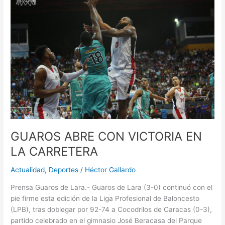
CON
VICTORIA
EN
LA
CARRETERA
GUAROS ABRE CON VICTORIA EN
LA CARRETERA
Actualidad
,
Deportes
/
Héctor Gallardo
Prensa Guaros de Lara.- Guaros de Lara (3-0) continuó con el
pie firme esta edición de la Liga Profesional de Baloncesto
(LPB), tras doblegar por 92-74 a Cocodrilos de Caracas (0-3),
partido celebrado en el gimnasio José Beracasa del Parque