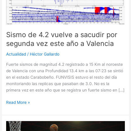
vez
este
año
a
Valencia
Sismo de 4.2 vuelve a sacudir por
segunda vez este año a Valencia
Actualidad
/
Héctor Gallardo
Fuerte sismos de magnitud 4.2 registrado a 15 Km al noroeste
de Valencia con una Profundidad 13.4 km a las 07:23 se sintió
en el estado Carabobeño. FUNVISIS estuvo el resto del día
monitoriando las replicas que pasaban de 3.0. No es la
primera vez en este año que se registra un fuerte sismo en […]
Read More »
GUAROS
ABRE