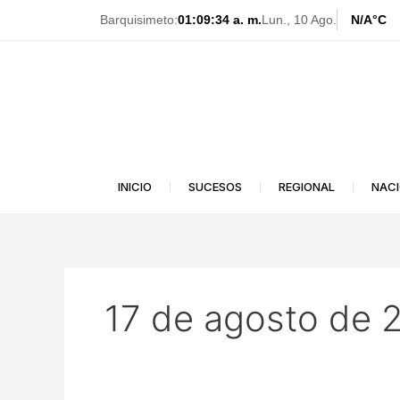
Ir
Barquisimeto:
01:09:35 a. m.
Lun., 10 Ago.
N/A
°C
al
contenido
INICIO
SUCESOS
REGIONAL
NAC
17 de agosto de 