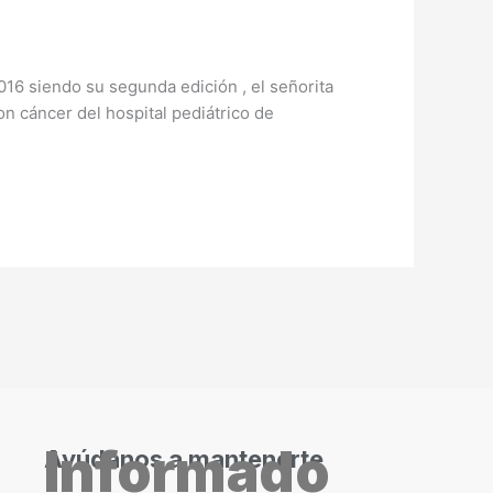
016 siendo su segunda edición , el señorita
on cáncer del hospital pediátrico de
Informado
Ayúdanos a mantenerte