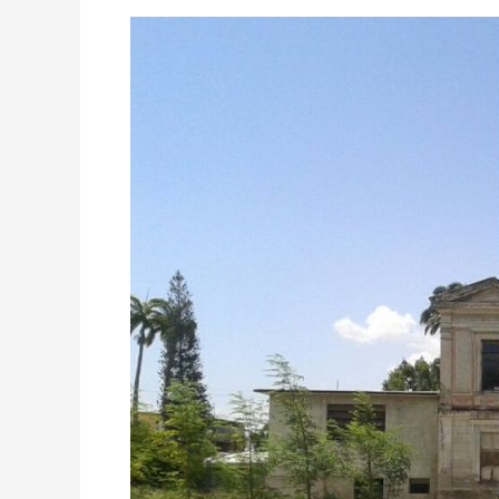
QUINTA
MAYDA
HISTORIA
QUE
DA
MIEDO
NO
SABER