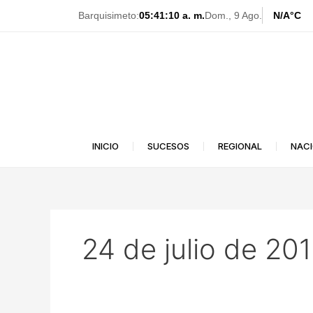
Ir
Barquisimeto:
05:41:11 a. m.
Dom., 9 Ago.
N/A
°C
al
contenido
INICIO
SUCESOS
REGIONAL
NAC
24 de julio de 20