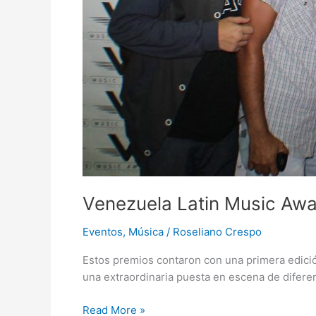
Venezuela Latin Music Aw
Eventos
,
Música
/
Roseliano Crespo
Estos premios contaron con una primera edición 
una extraordinaria puesta en escena de diferent
Read More »