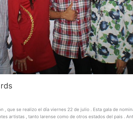
ards
, que se realizo el día viernes 22 de julio . Esta gala de nomin
es artistas , tanto larense como de otros estados del pais . Ant