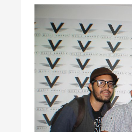
Venezuela
Latin
Music
Awards